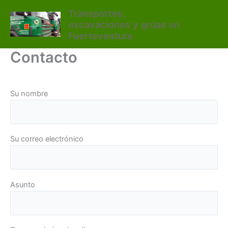
Ir
Transportes,
al
excavaciones y grúas en
contenido
Fuerteventura
Contacto
Su nombre
Su correo electrónico
Asunto